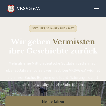
VKSVG e.V.
SEIT ÜBER 20 JAHREN IM EINSATZ
Wir geben
Vermissten
ihre Geschichte zurück
Mehr als eine Million deutsche Soldaten gelten nach
über 80 Jahren noch als vermisst. Der VKSVG e.V. widmet
sich ihrer Suche, Bergung und Identifizierung – damit
sie eine würdige letzte Ruhe finden.
Mehr erfahren